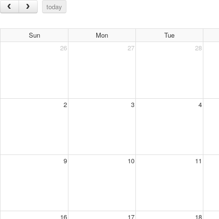
today
Sun
Mon
Tue
26
27
28
2
3
4
9
10
11
16
17
18